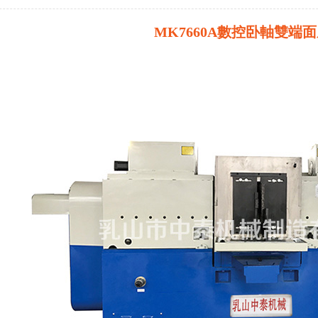
MK7660A數控卧軸雙端