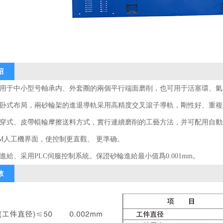
紹
用于中小型号軸承内、外套圈的兩個平行端面磨削，也可用于活塞環、氣
卧式布局，兩砂輪架的進退導軌采用高精度交叉滾子導軌，剛性好、重複
穿式、皮帶輥輪摩擦送料方式，實行連續磨削的工藝方法，并可配用自動
M人工機界面，使控制更直觀、 更準确。
進給、采用PLC伺服控制系統。保證砂輪進給最小值爲0.001mm。
數