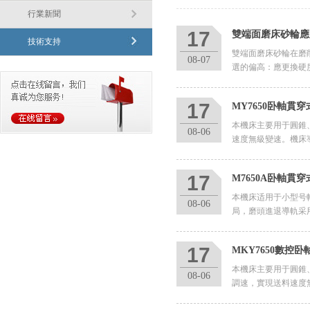
行業新聞
17
雙端面磨床砂輪應
技術支持
雙端面磨床砂輪在磨削
08-07
選的偏高：應更換硬
17
MY7650卧軸貫
本機床主要用于圓錐
08-06
速度無級變速。機床
17
M7650A卧軸貫
本機床适用于小型号
08-06
局，磨頭進退導軌采
17
MKY7650數控
本機床主要用于圓錐
08-06
調速，實現送料速度