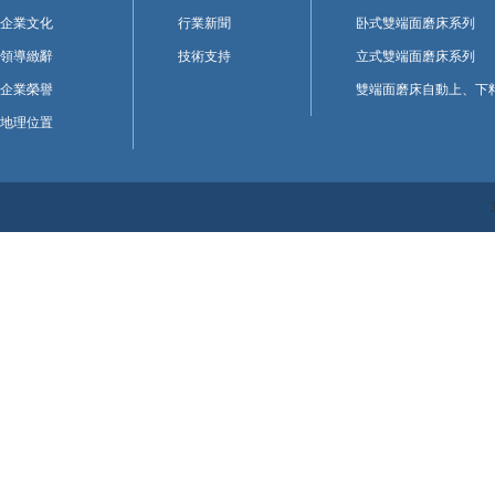
企業文化
行業新聞
卧式雙端面磨床系列
領導緻辭
技術支持
立式雙端面磨床系列
企業榮譽
雙端面磨床自動上、下
地理位置