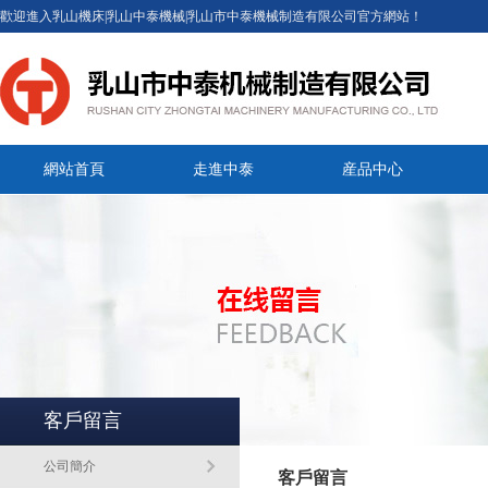
歡迎進入乳山機床|乳山中泰機械|乳山市中泰機械制造有限公司官方網站！
網站首頁
走進中泰
産品中心
客戶留言
公司簡介
客戶留言