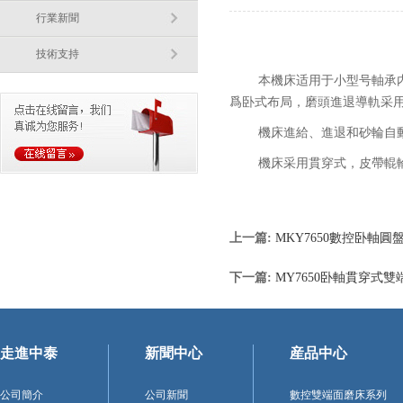
行業新聞
技術支持
本機床适用于小型号軸承
爲卧式布局，磨頭進退導軌采
機床進給、進退和砂輪自
機床采用貫穿式，皮帶輥
上一篇:
MKY7650數控卧軸
下一篇:
MY7650卧軸貫穿式
走進中泰
新聞中心
産品中心
公司簡介
公司新聞
數控雙端面磨床系列