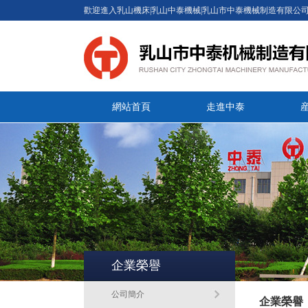
歡迎進入乳山機床|乳山中泰機械|乳山市中泰機械制造有限公
網站首頁
走進中泰
企業榮譽
公司簡介
企業榮譽