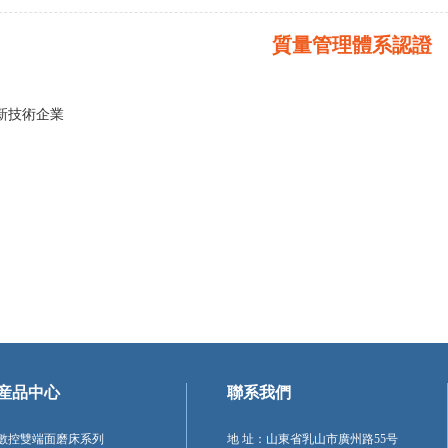
質量管理體系認證
新技術企業
産品中心
聯系我們
數控雙端面磨床系列
地 址：山東省乳山市廣州路55号